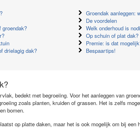
k?
Groendak aanleggen: w
De voordelen
ef groendak?
Welk onderhoud is nod
r?
Op schuin of plat dak?
tuin
Premie: is dat mogelijk
of drielagig dak?
Bespaartips!
ak?
vlak, bedekt met begroeiing. Voor het aanleggen van groe
roeiing zoals planten, kruiden of grassen. Het is zelfs moge
n en bomen.
atst op platte daken, maar het is ook mogelijk om bij een h