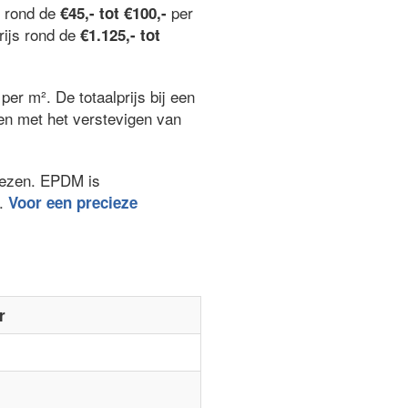
n rond de
per
€45,- tot €100,-
rijs rond de
€1.125,- tot
per m². De totaalprijs bij een
ken met het verstevigen van
kiezen. EPDM is
.
Voor een precieze
r