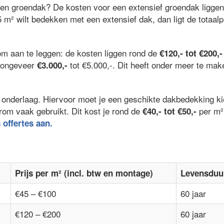
een groendak? De kosten voor een extensief groendak ligge
5 m² wilt bedekken met een extensief dak, dan ligt de totaalp
om aan te leggen: de kosten liggen rond de
€120,- tot €200,-
l ongeveer
tot €5.000,-. Dit heeft onder meer te ma
€3.000,-
 de onderlaag. Hiervoor moet je een geschikte dakbedekking 
rom vaak gebruikt. Dit kost je rond de
per m²
€40,- tot €50,-
s offertes aan.
Prijs per m² (incl. btw en montage)
Levensduu
€45 – €100
60 jaar
€120 – €200
60 jaar