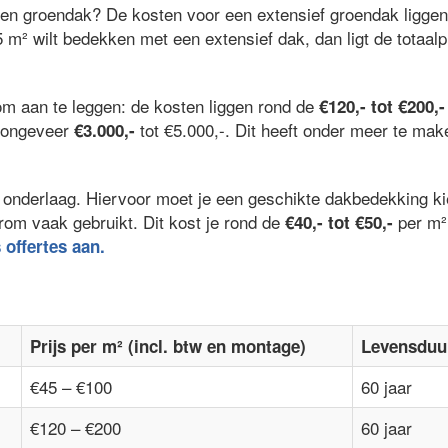
een groendak? De kosten voor een extensief groendak ligge
5 m² wilt bedekken met een extensief dak, dan ligt de totaalp
om aan te leggen: de kosten liggen rond de
€120,- tot €200,-
l ongeveer
tot €5.000,-. Dit heeft onder meer te ma
€3.000,-
 de onderlaag. Hiervoor moet je een geschikte dakbedekking 
rom vaak gebruikt. Dit kost je rond de
per m²
€40,- tot €50,-
s offertes aan.
Prijs per m² (incl. btw en montage)
Levensduu
€45 – €100
60 jaar
€120 – €200
60 jaar