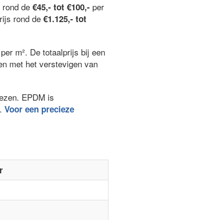
n rond de
per
€45,- tot €100,-
rijs rond de
€1.125,- tot
per m². De totaalprijs bij een
ken met het verstevigen van
kiezen. EPDM is
.
Voor een precieze
r