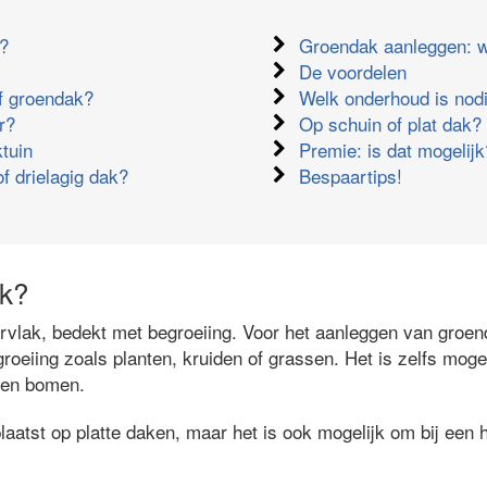
k?
Groendak aanleggen: w
De voordelen
ef groendak?
Welk onderhoud is nod
r?
Op schuin of plat dak?
tuin
Premie: is dat mogelijk
of drielagig dak?
Bespaartips!
ak?
vlak, bedekt met begroeiing. Voor het aanleggen van groe
roeiing zoals planten, kruiden of grassen. Het is zelfs moge
n en bomen.
atst op platte daken, maar het is ook mogelijk om bij een h