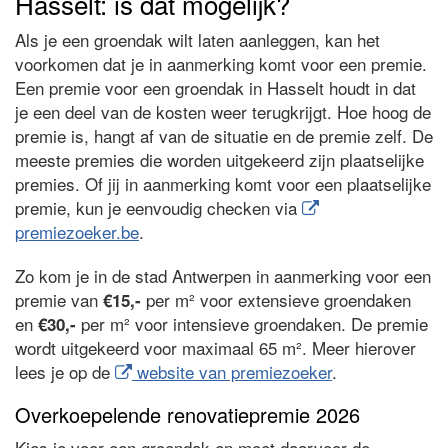
Hasselt: is dat mogelijk?
Als je een groendak wilt laten aanleggen, kan het
voorkomen dat je in aanmerking komt voor een premie.
Een premie voor een groendak in Hasselt houdt in dat
je een deel van de kosten weer terugkrijgt. Hoe hoog de
premie is, hangt af van de situatie en de premie zelf. De
meeste premies die worden uitgekeerd zijn plaatselijke
premies. Of jij in aanmerking komt voor een plaatselijke
premie, kun je eenvoudig checken via
premiezoeker.be
.
Zo kom je in de stad Antwerpen in aanmerking voor een
premie van
per m² voor extensieve groendaken
€15,-
en
per m² voor intensieve groendaken. De premie
€30,-
wordt uitgekeerd voor maximaal 65 m². Meer hierover
lees je op de
website van premiezoeker
.
Overkoepelende renovatiepremie 2026
Kies je voor een groendak en moet daarvoor de