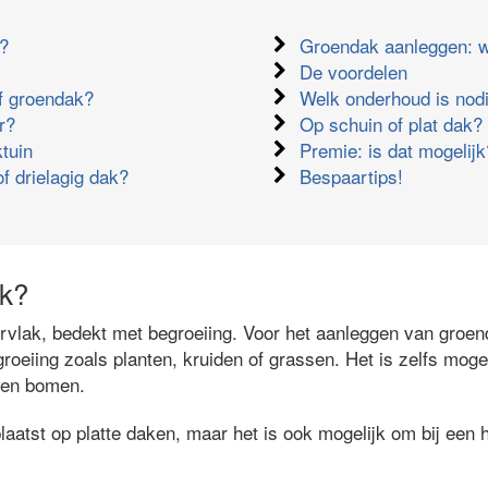
k?
Groendak aanleggen: w
De voordelen
ef groendak?
Welk onderhoud is nod
r?
Op schuin of plat dak?
tuin
Premie: is dat mogelijk
of drielagig dak?
Bespaartips!
ak?
vlak, bedekt met begroeiing. Voor het aanleggen van groe
roeiing zoals planten, kruiden of grassen. Het is zelfs moge
n en bomen.
atst op platte daken, maar het is ook mogelijk om bij een h