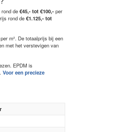
n?
n rond de
per
€45,- tot €100,-
rijs rond de
€1.125,- tot
per m². De totaalprijs bij een
ken met het verstevigen van
kiezen. EPDM is
.
Voor een precieze
r