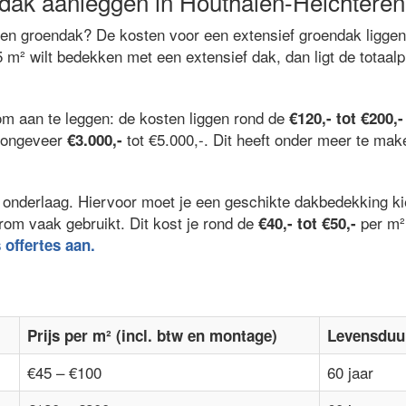
dak aanleggen in Houthalen-Helchtere
een groendak? De kosten voor een extensief groendak ligge
5 m² wilt bedekken met een extensief dak, dan ligt de totaalp
om aan te leggen: de kosten liggen rond de
€120,- tot €200,-
l ongeveer
tot €5.000,-. Dit heeft onder meer te ma
€3.000,-
 de onderlaag. Hiervoor moet je een geschikte dakbedekking 
rom vaak gebruikt. Dit kost je rond de
per m²
€40,- tot €50,-
s offertes aan.
Prijs per m² (incl. btw en montage)
Levensduu
€45 – €100
60 jaar