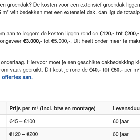
een groendak? De kosten voor een extensief groendak ligge
5 m² wilt bedekken met een extensief dak, dan ligt de totaalp
om aan te leggen: de kosten liggen rond de
€120,- tot €200,-
l ongeveer
tot €5.000,-. Dit heeft onder meer te ma
€3.000,-
 de onderlaag. Hiervoor moet je een geschikte dakbedekking 
rom vaak gebruikt. Dit kost je rond de
per m²
€40,- tot €50,-
s offertes aan.
Prijs per m² (incl. btw en montage)
Levensduu
€45 – €100
60 jaar
€120 – €200
60 jaar