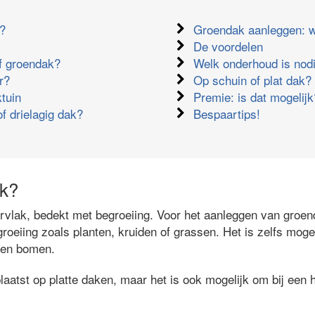
k?
Groendak aanleggen: w
De voordelen
ef groendak?
Welk onderhoud is nod
r?
Op schuin of plat dak?
tuin
Premie: is dat mogelijk
of drielagig dak?
Bespaartips!
ak?
vlak, bedekt met begroeiing. Voor het aanleggen van groe
roeiing zoals planten, kruiden of grassen. Het is zelfs moge
n en bomen.
atst op platte daken, maar het is ook mogelijk om bij een h