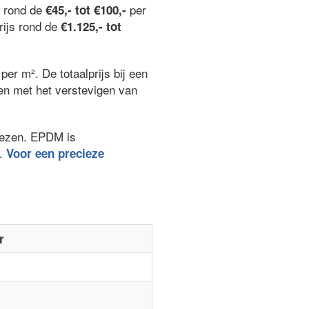
n rond de
per
€45,- tot €100,-
rijs rond de
€1.125,- tot
per m². De totaalprijs bij een
ken met het verstevigen van
kiezen. EPDM is
.
Voor een precieze
r