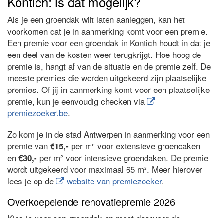
Kontich: is dat mogelijk?
Als je een groendak wilt laten aanleggen, kan het
voorkomen dat je in aanmerking komt voor een premie.
Een premie voor een groendak in Kontich houdt in dat je
een deel van de kosten weer terugkrijgt. Hoe hoog de
premie is, hangt af van de situatie en de premie zelf. De
meeste premies die worden uitgekeerd zijn plaatselijke
premies. Of jij in aanmerking komt voor een plaatselijke
premie, kun je eenvoudig checken via
premiezoeker.be
.
Zo kom je in de stad Antwerpen in aanmerking voor een
premie van
per m² voor extensieve groendaken
€15,-
en
per m² voor intensieve groendaken. De premie
€30,-
wordt uitgekeerd voor maximaal 65 m². Meer hierover
lees je op de
website van premiezoeker
.
Overkoepelende renovatiepremie 2026
Kies je voor een groendak en moet daarvoor de