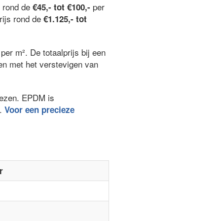
n rond de
per
€45,- tot €100,-
rijs rond de
€1.125,- tot
per m². De totaalprijs bij een
ken met het verstevigen van
kiezen. EPDM is
.
Voor een precieze
r