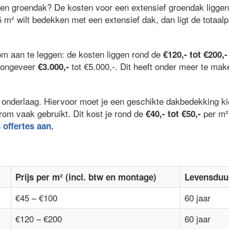
een groendak? De kosten voor een extensief groendak ligge
5 m² wilt bedekken met een extensief dak, dan ligt de totaalp
om aan te leggen: de kosten liggen rond de
€120,- tot €200,-
l ongeveer
tot €5.000,-. Dit heeft onder meer te ma
€3.000,-
 de onderlaag. Hiervoor moet je een geschikte dakbedekking 
rom vaak gebruikt. Dit kost je rond de
per m²
€40,- tot €50,-
s offertes aan.
Prijs per m² (incl. btw en montage)
Levensduu
€45 – €100
60 jaar
€120 – €200
60 jaar