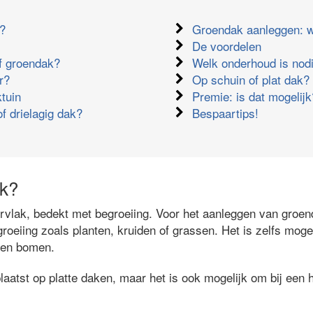
k?
Groendak aanleggen: w
De voordelen
ef groendak?
Welk onderhoud is nod
r?
Op schuin of plat dak?
tuin
Premie: is dat mogelijk
of drielagig dak?
Bespaartips!
ak?
vlak, bedekt met begroeiing. Voor het aanleggen van groe
roeiing zoals planten, kruiden of grassen. Het is zelfs moge
n en bomen.
atst op platte daken, maar het is ook mogelijk om bij een h