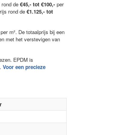
n rond de
per
€45,- tot €100,-
rijs rond de
€1.125,- tot
per m². De totaalprijs bij een
ken met het verstevigen van
kiezen. EPDM is
.
Voor een precieze
r