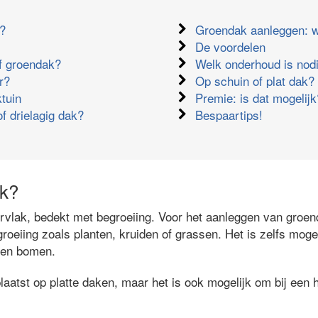
k?
Groendak aanleggen: w
De voordelen
ef groendak?
Welk onderhoud is nod
r?
Op schuin of plat dak?
tuin
Premie: is dat mogelijk
of drielagig dak?
Bespaartips!
ak?
vlak, bedekt met begroeiing. Voor het aanleggen van groe
roeiing zoals planten, kruiden of grassen. Het is zelfs moge
n en bomen.
atst op platte daken, maar het is ook mogelijk om bij een h