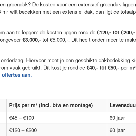
een groendak? De kosten voor een extensief groendak ligge
5 m² wilt bedekken met een extensief dak, dan ligt de totaalp
om aan te leggen: de kosten liggen rond de
€120,- tot €200,-
l ongeveer
tot €5.000,-. Dit heeft onder meer te ma
€3.000,-
 de onderlaag. Hiervoor moet je een geschikte dakbedekking 
rom vaak gebruikt. Dit kost je rond de
per m²
€40,- tot €50,-
s offertes aan.
Prijs per m² (incl. btw en montage)
Levensduu
€45 – €100
60 jaar
€120 – €200
60 jaar