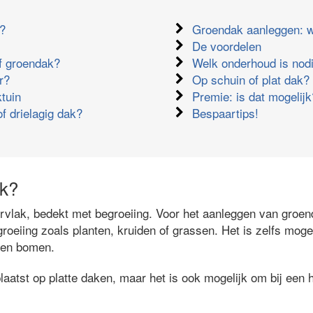
k?
Groendak aanleggen: w
De voordelen
ef groendak?
Welk onderhoud is nod
r?
Op schuin of plat dak?
tuin
Premie: is dat mogelijk
of drielagig dak?
Bespaartips!
ak?
vlak, bedekt met begroeiing. Voor het aanleggen van groe
roeiing zoals planten, kruiden of grassen. Het is zelfs moge
n en bomen.
atst op platte daken, maar het is ook mogelijk om bij een h