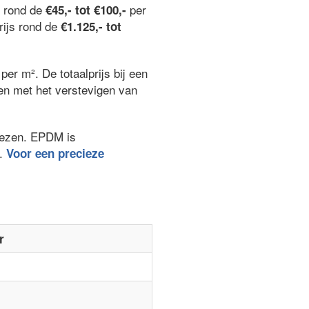
n rond de
per
€45,- tot €100,-
rijs rond de
€1.125,- tot
per m². De totaalprijs bij een
ken met het verstevigen van
kiezen. EPDM is
.
Voor een precieze
r