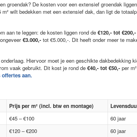
een groendak? De kosten voor een extensief groendak ligge
5 m² wilt bedekken met een extensief dak, dan ligt de totaalp
om aan te leggen: de kosten liggen rond de
€120,- tot €200,-
l ongeveer
tot €5.000,-. Dit heeft onder meer te ma
€3.000,-
 de onderlaag. Hiervoor moet je een geschikte dakbedekking 
rom vaak gebruikt. Dit kost je rond de
per m²
€40,- tot €50,-
s offertes aan.
Prijs per m² (incl. btw en montage)
Levensduu
€45 – €100
60 jaar
€120 – €200
60 jaar