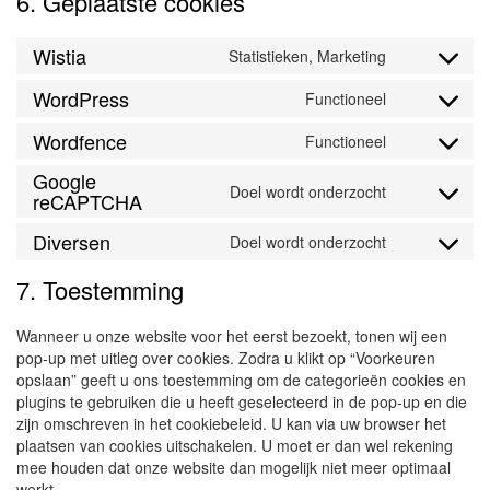
6. Geplaatste cookies
Wistia
Statistieken, Marketing
Consent
to
WordPress
Functioneel
Consent
service
to
wistia
Wordfence
Functioneel
Consent
service
to
wordpres
Google
Doel wordt onderzocht
service
reCAPTCHA
Consent
wordfenc
to
Diversen
Doel wordt onderzocht
service
Consent
google-
to
7. Toestemming
recaptch
service
diversen
Wanneer u onze website voor het eerst bezoekt, tonen wij een
pop-up met uitleg over cookies. Zodra u klikt op “Voorkeuren
opslaan” geeft u ons toestemming om de categorieën cookies en
plugins te gebruiken die u heeft geselecteerd in de pop-up en die
zijn omschreven in het cookiebeleid. U kan via uw browser het
plaatsen van cookies uitschakelen. U moet er dan wel rekening
mee houden dat onze website dan mogelijk niet meer optimaal
werkt.