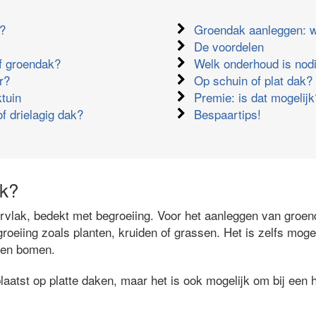
k?
Groendak aanleggen: w
De voordelen
ef groendak?
Welk onderhoud is nod
r?
Op schuin of plat dak?
tuin
Premie: is dat mogelijk
of drielagig dak?
Bespaartips!
ak?
vlak, bedekt met begroeiing. Voor het aanleggen van groe
roeiing zoals planten, kruiden of grassen. Het is zelfs moge
n en bomen.
atst op platte daken, maar het is ook mogelijk om bij een h