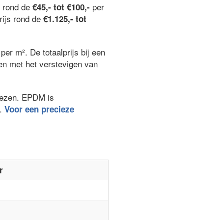
n rond de
per
€45,- tot €100,-
rijs rond de
€1.125,- tot
per m². De totaalprijs bij een
ken met het verstevigen van
kiezen. EPDM is
.
Voor een precieze
r