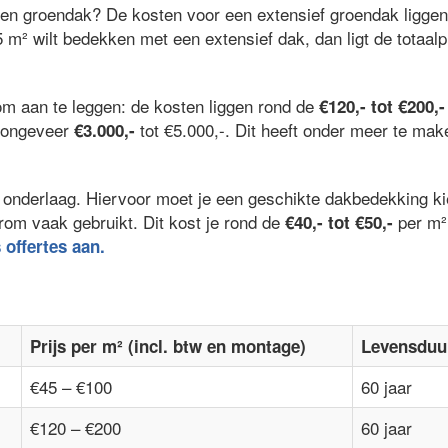
een groendak? De kosten voor een extensief groendak ligge
5 m² wilt bedekken met een extensief dak, dan ligt de totaalp
om aan te leggen: de kosten liggen rond de
€120,- tot €200,-
l ongeveer
tot €5.000,-. Dit heeft onder meer te ma
€3.000,-
 de onderlaag. Hiervoor moet je een geschikte dakbedekking 
rom vaak gebruikt. Dit kost je rond de
per m²
€40,- tot €50,-
s offertes aan.
Prijs per m² (incl. btw en montage)
Levensduu
€45 – €100
60 jaar
€120 – €200
60 jaar